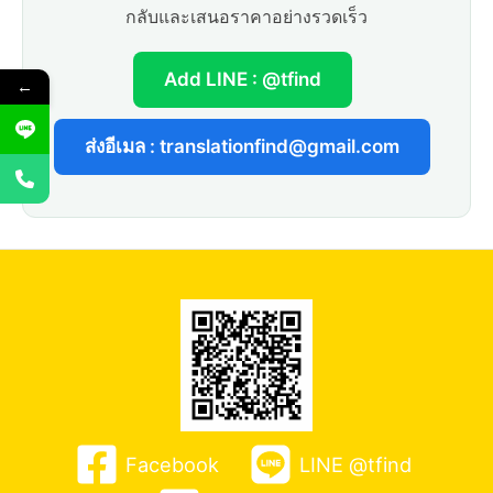
กลับและเสนอราคาอย่างรวดเร็ว
Add LINE : @tfind
←
ส่งอีเมล : translationfind@gmail.com
Facebook
LINE @tfind