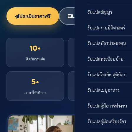
รับแปลสัญญา
ประเมินราคาฟรี
LINE @tfind
รับแปลงานนิติศาสตร์
รับแปลบัตรประชาชน
10+
20,000+
รับแปลทะเบียนบ้าน
ปี บริการแปล
เอกสารที่แปลแล้ว
รับแปลใบเกิด สูติบัตร
5+
24 ชม.
รับแปลเมนูอาหาร
ภาษาให้บริการ
รับงานด่วน
รับแปลคู่มือการทำงาน
รับแปลคู่มือเครื่องจักร
ตอบแชทเร็ว